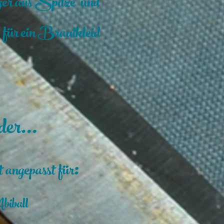
er aus Spitze und
 für ein Brautkleid
der...
:
t angepasst für
Abiball