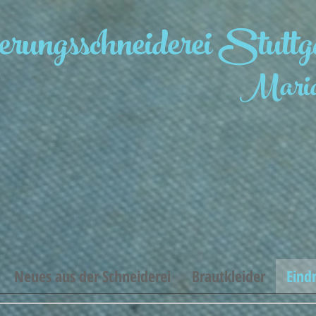
rungsschneiderei Stuttg
Maria
Neues aus der Schneiderei
Brautkleider
Eind