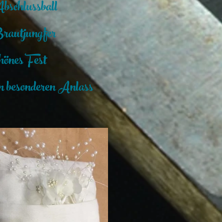
Abschlussball
Brautjungfer
chönes Fest
n besonderen Anlass