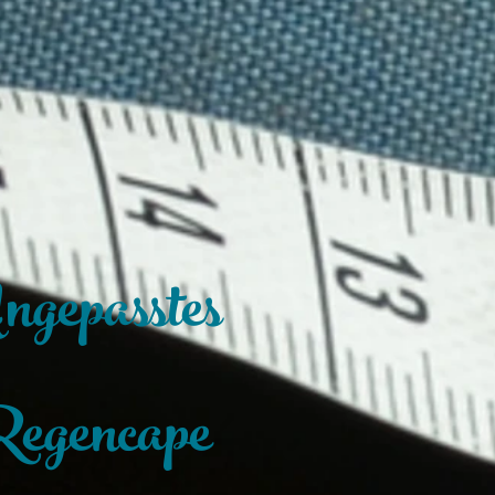
gepasstes
egencape