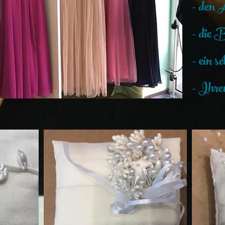
- den 
- die 
- ein s
- Ihre