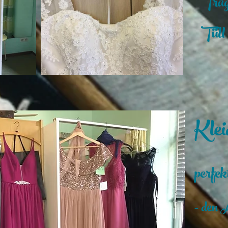
Träg
Tüll
Klei
perfek
- den 