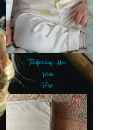
Taufanzug
-Hose
-Weste
- Fliege