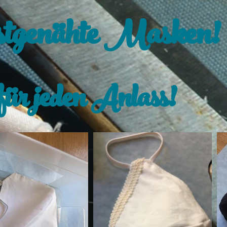
tgenähte Masken!
.für jeden Anlass!