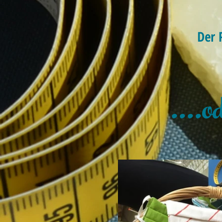
Der 
....