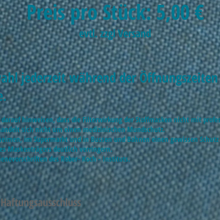
Preis pro Stück: 5,00 €
evtl. zzgl Versand
hl jederzeit während der Öffnungszeiten i
e.
 darauf hinweisen, dass die Filterwirkung der Stoffmasken nicht mit pro
s handelt sich nicht um einen medizinischen Mundschutz.
egeheimen, im Supermarkt und in Bussen und Bahnen einen gewissen Schutz
des Maskenträgers deutlich verringern.
ienevorschriften des Rober- Koch - Instituts.
Haftungsausschluss