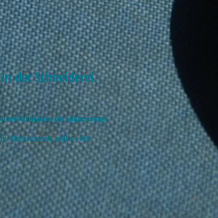
n der Schneiderei.
fessionellen Masken der Schutznormen
 für Mitmenschen, weil sie den