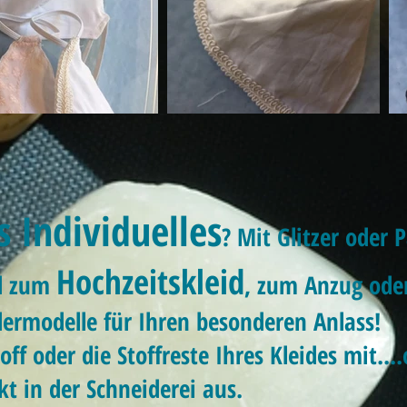
 Individuelles
? Mit Glitzer oder P
Hochzeitskleid
nd zum
, zum Anzug oder
dermodelle für Ihren besonderen Anlass!
off oder die Stoffreste Ihres Kleides mit..
kt in der Schneiderei aus.