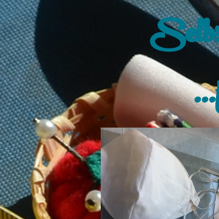
Selbs
..