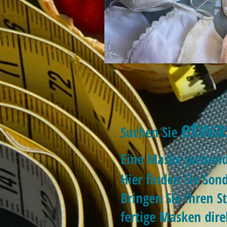
etwas
Suchen Sie
Eine Maske passe
Hier finden Sie Son
Bringen Sie Ihren St
fertige Masken dire