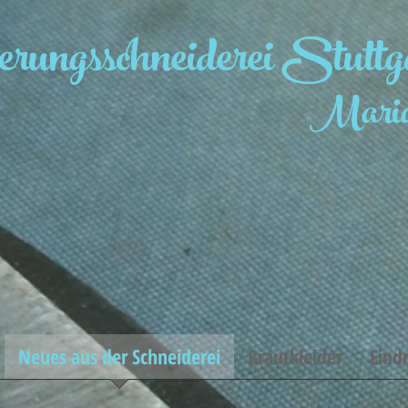
rungsschneiderei Stuttg
Maria
Neues aus der Schneiderei
Brautkleider
Eind